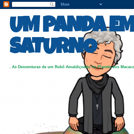
UM PANDA E
SATURNO
. As Desventuras de um Robô Amaldiçoado no Planeta dos Macac