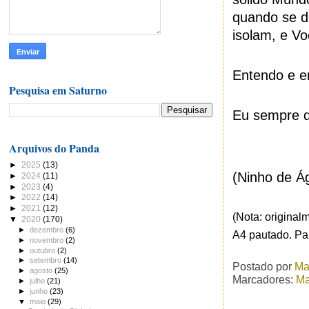
quando se d
isolam, e V
Entendo e e
Pesquisa em Saturno
Eu sempre d
Arquivos do Panda
►
2025
(13)
(Ninho de Á
►
2024
(11)
►
2023
(4)
►
2022
(14)
►
2021
(12)
(Nota: original
▼
2020
(170)
►
dezembro
(6)
A4 pautado. P
►
novembro
(2)
►
outubro
(2)
►
setembro
(14)
Postado por
Ma
►
agosto
(25)
Marcadores:
Ma
►
julho
(21)
►
junho
(23)
▼
maio
(29)