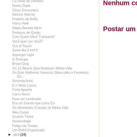
Nenhum co
Cu cheio de Dinheiro
Nome Duplo
Close Encounters
Electric Warrior
Pratinho de Avião
Harry Høle
Postar um
Klaatu Barada Nikto
Pedaços de Queijo
Com Quem Você Transaria?
Você quer ser Você?
Out of Touch
Some like it HOT!
Asperger Light
O Príncipe
Brown Dog
Os 12 Álbuns Que Mudaram Minha Vida
Os Dois Melhores Xavecos (Masculino e Feminino)
Qu...
Noventa Anos
E o Vento Levou
Forte Apache
Carro Novo
Para ser Lembrado
Era um Garoto que como Eu
Os Momentos Cruciais de Minha Vida
Meu Corpo
Quaren Times
Nomerologia
Feitiço do Tempo
Um Robô Organizado
►
abril
(24)