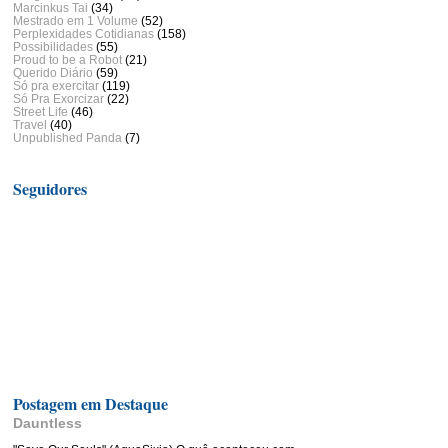
Marcinkus Tai
(34)
Mestrado em 1 Volume
(52)
Perplexidades Cotidianas
(158)
Possibilidades
(55)
Proud to be a Robot
(21)
Querido Diário
(59)
Só pra exercitar
(119)
Só Pra Exorcizar
(22)
Street Life
(46)
Travel
(40)
Unpublished Panda
(7)
Seguidores
Postagem em Destaque
Dauntless