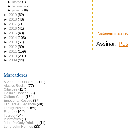
►
março
(1)
►
fevereiro
(7)
►
janeiro
(16)
►
2019
(62)
►
2018
(48)
►
2017
(7)
►
2016
(41)
►
2015
(43)
Postagem mais re
►
2014
(103)
►
2013
(51)
Assinar:
Pos
►
2012
(89)
►
2011
(159)
►
2010
(201)
►
2009
(44)
Marcadores
A Vida em Duas Patas
(11)
Always Rocker
(77)
Citações
(117)
Cosmic Dancer
(88)
Cultura Geral
(154)
Emotional Rescue
(87)
Etiqueta e Elegância
(48)
Family Business
(89)
Friends
(104)
Futebol
(54)
Informática
(1)
John I'm Only Drinking
(11)
Long John Holmes
(23)