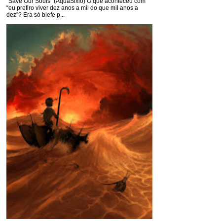
"Save Our Souls" (AquaSixio) O quê aconteceu com
“eu prefiro viver dez anos a mil do que mil anos a
dez”? Era só blefe p...