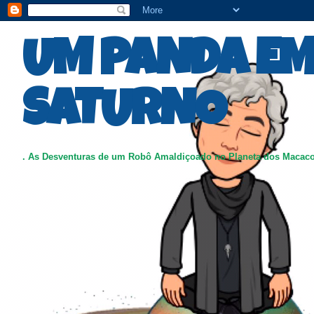
UM PANDA E
SATURNO
. As Desventuras de um Robô Amaldiçoado no Planeta dos Macac