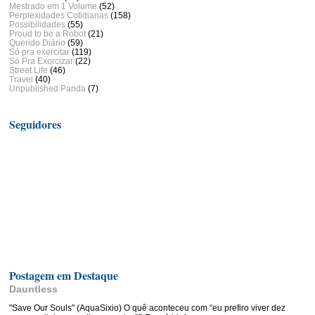
Mestrado em 1 Volume
(52)
Perplexidades Cotidianas
(158)
Possibilidades
(55)
Proud to be a Robot
(21)
Querido Diário
(59)
Só pra exercitar
(119)
Só Pra Exorcizar
(22)
Street Life
(46)
Travel
(40)
Unpublished Panda
(7)
Seguidores
Postagem em Destaque
Dauntless
"Save Our Souls" (AquaSixio) O quê aconteceu com “eu prefiro viver dez