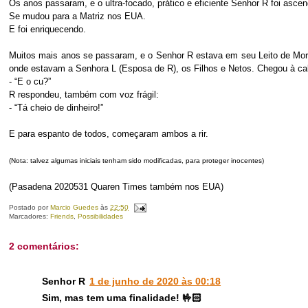
Os anos passaram, e o ultra-focado, prático e eficiente Senhor R foi as
Se mudou para a Matriz nos EUA.
E foi enriquecendo.
Muitos mais anos se passaram, e o Senhor R estava em seu Leito de Mort
onde estavam a Senhora L (Esposa de R), os Filhos e Netos. Chegou à cab
- “E o cu?”
R respondeu, também com voz frágil:
- “Tá cheio de dinheiro!”
E para espanto de todos, começaram ambos a rir.
(Nota: talvez algumas iniciais tenham sido modificadas, para proteger inocentes)
(Pasadena 2020531 Quaren Times também nos EUA)
Postado por
Marcio Guedes
às
22:50
Marcadores:
Friends
,
Possibilidades
2 comentários:
Senhor R
1 de junho de 2020 às 00:18
Sim, mas tem uma finalidade! 🤟🏻