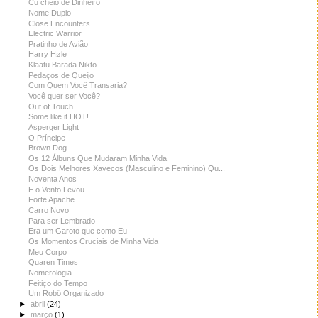
Cu cheio de Dinheiro
Nome Duplo
Close Encounters
Electric Warrior
Pratinho de Avião
Harry Høle
Klaatu Barada Nikto
Pedaços de Queijo
Com Quem Você Transaria?
Você quer ser Você?
Out of Touch
Some like it HOT!
Asperger Light
O Príncipe
Brown Dog
Os 12 Álbuns Que Mudaram Minha Vida
Os Dois Melhores Xavecos (Masculino e Feminino) Qu...
Noventa Anos
E o Vento Levou
Forte Apache
Carro Novo
Para ser Lembrado
Era um Garoto que como Eu
Os Momentos Cruciais de Minha Vida
Meu Corpo
Quaren Times
Nomerologia
Feitiço do Tempo
Um Robô Organizado
►
abril
(24)
►
março
(1)