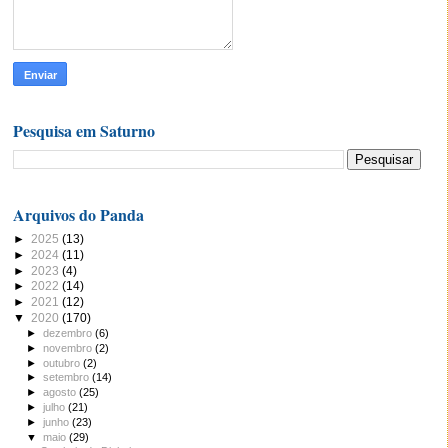
Pesquisa em Saturno
Arquivos do Panda
►
2025
(13)
►
2024
(11)
►
2023
(4)
►
2022
(14)
►
2021
(12)
▼
2020
(170)
►
dezembro
(6)
►
novembro
(2)
►
outubro
(2)
►
setembro
(14)
►
agosto
(25)
►
julho
(21)
►
junho
(23)
▼
maio
(29)