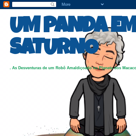
UM PANDA E
SATURNO
. As Desventuras de um Robô Amaldiçoado no Planeta dos Macac