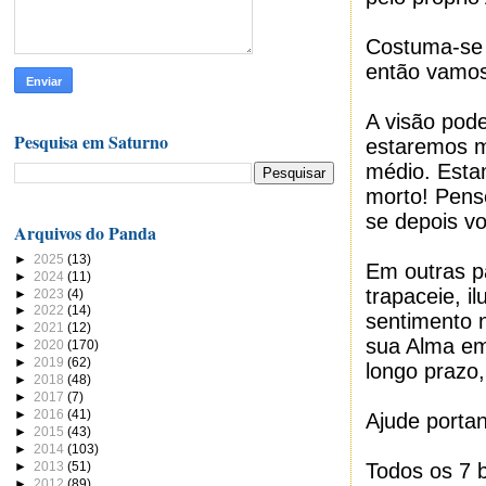
Costuma-se 
então vamos 
A visão pode
Pesquisa em Saturno
estaremos mo
médio. Esta
morto! Pense
se depois vo
Arquivos do Panda
►
2025
(13)
Em outras p
►
2024
(11)
trapaceie, i
►
2023
(4)
►
2022
(14)
sentimento n
►
2021
(12)
sua Alma em 
►
2020
(170)
►
2019
(62)
longo prazo,
►
2018
(48)
►
2017
(7)
►
2016
(41)
Ajude porta
►
2015
(43)
►
2014
(103)
►
2013
(51)
Todos os 7 b
►
2012
(89)