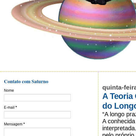
Contato com Saturno
quinta-fei
Nome
A Teoria
do Long
E-mail
*
“A longo pr
A conhecida
Mensagem
*
interpretada
pelo próprio