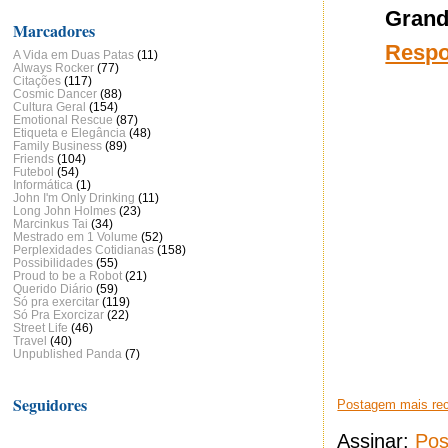
Grande
Marcadores
Resp
A Vida em Duas Patas
(11)
Always Rocker
(77)
Citações
(117)
Cosmic Dancer
(88)
Cultura Geral
(154)
Emotional Rescue
(87)
Etiqueta e Elegância
(48)
Family Business
(89)
Friends
(104)
Futebol
(54)
Informática
(1)
John I'm Only Drinking
(11)
Long John Holmes
(23)
Marcinkus Tai
(34)
Mestrado em 1 Volume
(52)
Perplexidades Cotidianas
(158)
Possibilidades
(55)
Proud to be a Robot
(21)
Querido Diário
(59)
Só pra exercitar
(119)
Só Pra Exorcizar
(22)
Street Life
(46)
Travel
(40)
Unpublished Panda
(7)
Seguidores
Postagem mais re
Assinar:
Pos