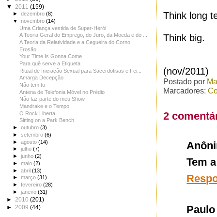
▼
2011
(159)
Think long t
►
dezembro
(8)
▼
novembro
(14)
Uma Criança vestida de Super-Herói
A Teoria Geral do Emprego, do Juro, da Moeda e do ...
Think big.
A Teoria da Relatividade e a Cegueira do Corno
Erosão
Your Time Is Gonna Come
Para quê serve a Etiqueta
(nov/2011)
Ritual de Iniciação Sexual para Sacerdotisas e Fei...
Amarga Decepção
Postado por
Ma
Não tem tu
Marcadores:
Co
Antena de Telefonia Móvel no Prédio
Não faz parte do meu Show
Mandrake e o Tempo
2 comentár
O Rock Liberta
Sitting on a Park Bench
►
outubro
(3)
►
setembro
(6)
►
agosto
(14)
Anôn
►
julho
(7)
►
junho
(2)
Tem a
►
maio
(2)
►
abril
(13)
Resp
►
março
(31)
►
fevereiro
(28)
►
janeiro
(31)
►
2010
(201)
Paulo
►
2009
(44)