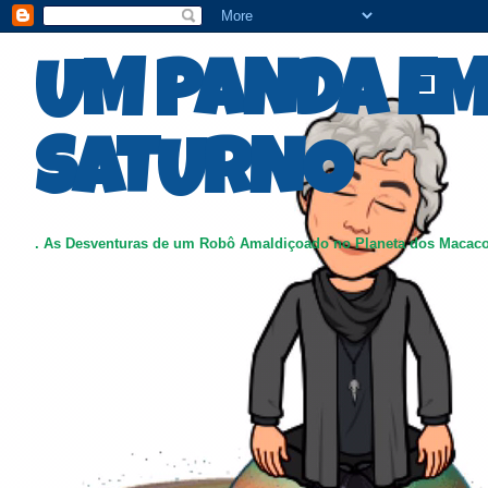
UM PANDA E
SATURNO
. As Desventuras de um Robô Amaldiçoado no Planeta dos Macac