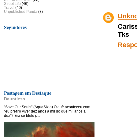
Street Life
(46)
Travel
(40)
Unpublished Panda
(7)
Unkn
Carís
Seguidores
Tks
Resp
Postagem em Destaque
Dauntless
"Save Our Souls" (AquaSixio) O quê aconteceu com
“eu prefiro viver dez anos a mil do que mil anos a
dez”? Era só blefe p...