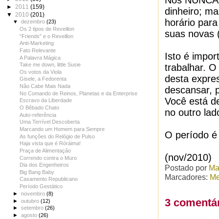
Nós NUNCA p
►
2011
(159)
dinheiro; ma
▼
2010
(201)
horário para
▼
dezembro
(23)
Os 2 tipos de Reveillon
suas novas (
“Friends” e o Reveillon
Anti-Marketing
Fato Relevante
Isto é impor
A Palavra Mágica
Take me down, little Susie
trabalhar. 
Os votos da Viola
desta expres
Gisele, a Fedorenta
Não Cabe Mais Nada
descansar, p
No Comando de Reinos, Planetas e da Enterprise
Você está de
Escravo da Liberdade
O Bêbado Chato
no outro la
Auto-referência
Uma Terrível Descoberta
Marcando um Homem para Sempre
O período 
As funções do Relógio de Pulso
Haja vista que é Róráima!
Praça de Alimentação
(nov/2010)
Correndo contra o Muro
Dia dos Engenheiros
Postado por
Ma
Big Bang Baby
Marcadores:
Me
Casamento Republicano
Período Gestático
►
novembro
(8)
3 comentár
►
outubro
(12)
►
setembro
(26)
►
agosto
(26)