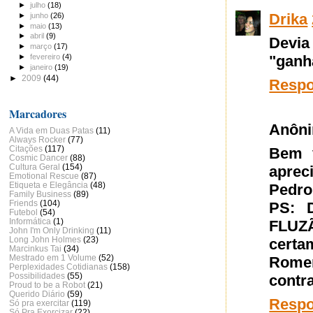
►
julho
(18)
Drika
►
junho
(26)
►
maio
(13)
►
abril
(9)
Devi
►
março
(17)
►
fevereiro
(4)
"ganh
►
janeiro
(19)
►
2009
(44)
Resp
Marcadores
Anôn
A Vida em Duas Patas
(11)
Always Rocker
(77)
Citações
(117)
Bem v
Cosmic Dancer
(88)
Cultura Geral
(154)
aprec
Emotional Rescue
(87)
Etiqueta e Elegância
(48)
Pedro
Family Business
(89)
Friends
(104)
PS: 
Futebol
(54)
Informática
(1)
FLUZÃ
John I'm Only Drinking
(11)
Long John Holmes
(23)
certa
Marcinkus Tai
(34)
Mestrado em 1 Volume
(52)
Romer
Perplexidades Cotidianas
(158)
Possibilidades
(55)
contr
Proud to be a Robot
(21)
Querido Diário
(59)
Resp
Só pra exercitar
(119)
Só Pra Exorcizar
(22)