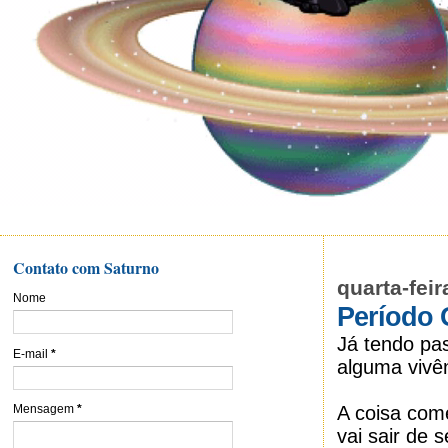
Contato com Saturno
quarta-fei
Nome
Período 
Já tendo pa
E-mail
*
alguma vivê
A coisa co
Mensagem
*
vai sair de