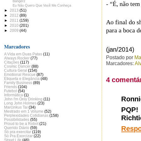
Bangerz
- “É, não tem
Eu Não Quero Que Você Me Conheça
►
2013
(51)
►
2012
(89)
►
2011
(159)
Ao final do s
►
2010
(201)
para a boca d
►
2009
(44)
Marcadores
(jan/2014)
A Vida em Duas Patas
(11)
Postado por
Ma
Always Rocker
(77)
Citações
(117)
Marcadores:
Al
Cosmic Dancer
(88)
Cultura Geral
(154)
Emotional Rescue
(87)
4 comentár
Etiqueta e Elegância
(48)
Family Business
(89)
Friends
(104)
Futebol
(54)
Informática
(1)
Ronni
John I'm Only Drinking
(11)
Long John Holmes
(23)
Marcinkus Tai
(34)
PQP! 
Mestrado em 1 Volume
(52)
Perplexidades Cotidianas
(158)
Richti
Possibilidades
(55)
Proud to be a Robot
(21)
Resp
Querido Diário
(59)
Só pra exercitar
(119)
Só Pra Exorcizar
(22)
Street Life
(46)