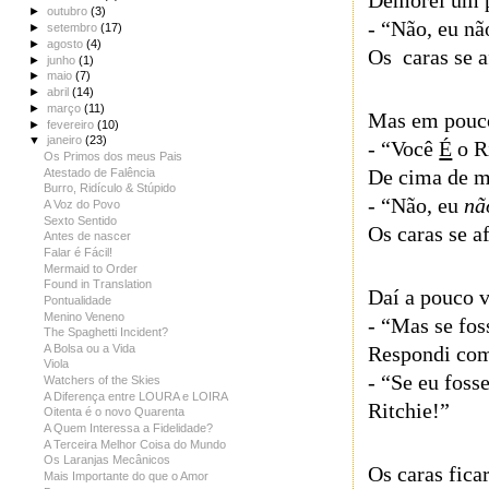
Demorei um p
►
outubro
(3)
- “Não, eu nã
►
setembro
(17)
►
agosto
(4)
Os caras se a
►
junho
(1)
►
maio
(7)
►
abril
(14)
►
março
(11)
Mas em pouco
►
fevereiro
(10)
▼
janeiro
(23)
- “Você
É
o R
Os Primos dos meus Pais
De cima de m
Atestado de Falência
Burro, Ridículo & Stúpido
- “Não, eu
nã
A Voz do Povo
Sexto Sentido
Os caras se a
Antes de nascer
Falar é Fácil!
Mermaid to Order
Found in Translation
Daí a pouco 
Pontualidade
Menino Veneno
- “Mas se foss
The Spaghetti Incident?
A Bolsa ou a Vida
Respondi com
Viola
- “Se eu foss
Watchers of the Skies
A Diferença entre LOURA e LOIRA
Ritchie!”
Oitenta é o novo Quarenta
A Quem Interessa a Fidelidade?
A Terceira Melhor Coisa do Mundo
Os Laranjas Mecânicos
Os caras fica
Mais Importante do que o Amor