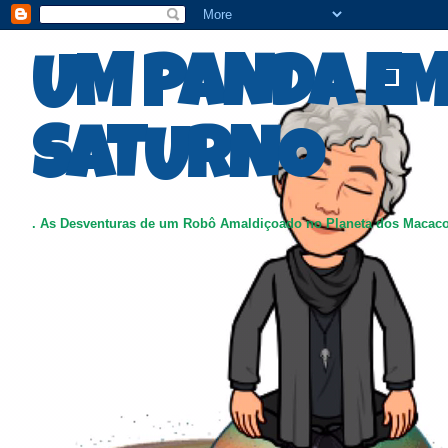
UM PANDA E
SATURNO
. As Desventuras de um Robô Amaldiçoado no Planeta dos Macac