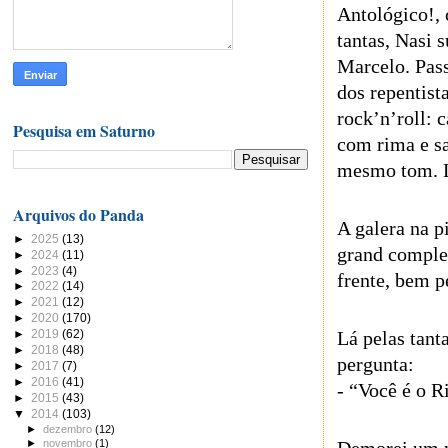
Antológico!, 
tantas, Nasi 
Marcelo. Pas
dos repentist
rock’n’roll:
Pesquisa em Saturno
com rima e sa
mesmo tom. Lo
Arquivos do Panda
A galera na p
►
2025
(13)
grand complet
►
2024
(11)
►
2023
(4)
frente, bem p
►
2022
(14)
►
2021
(12)
►
2020
(170)
Lá pelas tant
►
2019
(62)
►
2018
(48)
pergunta:
►
2017
(7)
►
2016
(41)
- “Você é o R
►
2015
(43)
▼
2014
(103)
►
dezembro
(12)
►
novembro
(1)