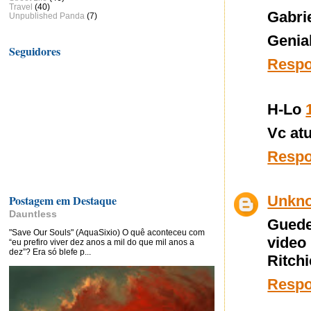
Travel
(40)
Gabri
Unpublished Panda
(7)
Genial
Seguidores
Resp
H-Lo
Vc atu
Resp
Unkn
Postagem em Destaque
Dauntless
Guede
"Save Our Souls" (AquaSixio) O quê aconteceu com
video
“eu prefiro viver dez anos a mil do que mil anos a
dez”? Era só blefe p...
Ritchie
Resp