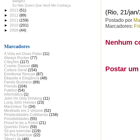
Bangerz
Eu Não Quero Que Você Me Conheça
►
2013
(51)
(Rio, 21/jan
►
2012
(89)
Postado por
Ma
►
2011
(159)
►
2010
(201)
Marcadores:
Fr
►
2009
(44)
Nenhum co
Marcadores
A Vida em Duas Patas
(11)
Always Rocker
(77)
Citações
(117)
Cosmic Dancer
(88)
Postar um
Cultura Geral
(154)
Emotional Rescue
(87)
Etiqueta e Elegância
(48)
Family Business
(89)
Friends
(104)
Futebol
(54)
Informática
(1)
John I'm Only Drinking
(11)
Long John Holmes
(23)
Marcinkus Tai
(34)
Mestrado em 1 Volume
(52)
Perplexidades Cotidianas
(158)
Possibilidades
(55)
Proud to be a Robot
(21)
Querido Diário
(59)
Só pra exercitar
(119)
Só Pra Exorcizar
(22)
Street Life
(46)