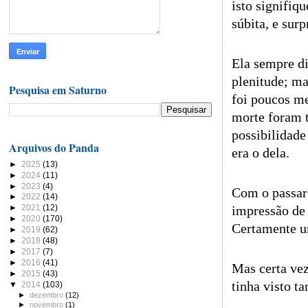
isto signifiq
súbita, e sur
Ela sempre di
plenitude; m
Pesquisa em Saturno
foi poucos me
morte foram 
possibilidad
Arquivos do Panda
era o dela.
►
2025
(13)
►
2024
(11)
►
2023
(4)
Com o passar 
►
2022
(14)
impressão de 
►
2021
(12)
►
2020
(170)
Certamente u
►
2019
(62)
►
2018
(48)
►
2017
(7)
►
2016
(41)
Mas certa vez
►
2015
(43)
tinha visto t
▼
2014
(103)
►
dezembro
(12)
►
novembro
(1)