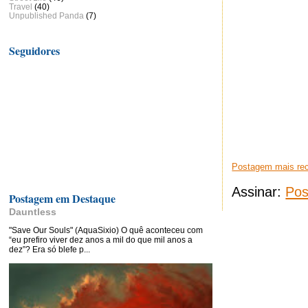
Travel
(40)
Unpublished Panda
(7)
Seguidores
Postagem mais re
Assinar:
Pos
Postagem em Destaque
Dauntless
"Save Our Souls" (AquaSixio) O quê aconteceu com
“eu prefiro viver dez anos a mil do que mil anos a
dez”? Era só blefe p...