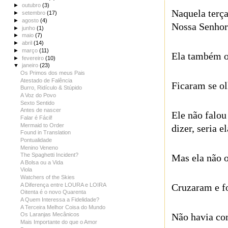
►
outubro
(3)
Naquela terça
►
setembro
(17)
►
agosto
(4)
Nossa Senhora
►
junho
(1)
►
maio
(7)
►
abril
(14)
►
março
(11)
Ela também o
►
fevereiro
(10)
▼
janeiro
(23)
Os Primos dos meus Pais
Atestado de Falência
Ficaram se ol
Burro, Ridículo & Stúpido
A Voz do Povo
Sexto Sentido
Antes de nascer
Ele não falou
Falar é Fácil!
Mermaid to Order
dizer, seria el
Found in Translation
Pontualidade
Menino Veneno
The Spaghetti Incident?
Mas ela não o
A Bolsa ou a Vida
Viola
Watchers of the Skies
A Diferença entre LOURA e LOIRA
Cruzaram e f
Oitenta é o novo Quarenta
A Quem Interessa a Fidelidade?
A Terceira Melhor Coisa do Mundo
Não havia com
Os Laranjas Mecânicos
Mais Importante do que o Amor