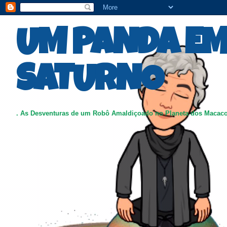
UM PANDA E
SATURNO
. As Desventuras de um Robô Amaldiçoado no Planeta dos Macac