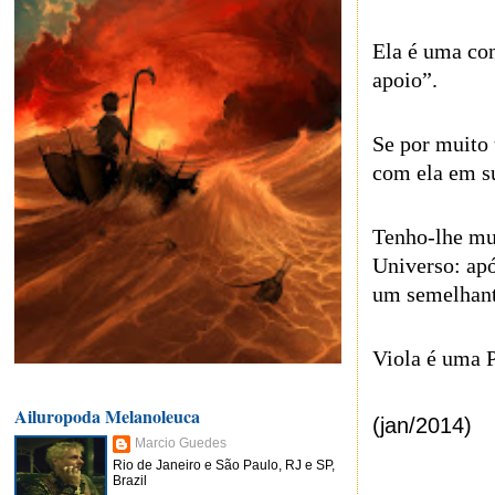
Ela é uma co
apoio”.
Se por muito
com ela em s
Tenho-lhe mui
Universo: apó
um semelhant
Viola é uma 
Ailuropoda Melanoleuca
(jan/2014)
Marcio Guedes
Rio de Janeiro e São Paulo, RJ e SP,
Brazil