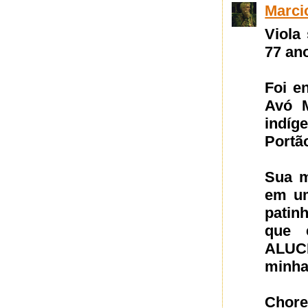
Marci
Viola
77 an
Foi e
Avó M
indíg
Portão
Sua m
em um
patin
que 
ALUCI
minha
Chorei