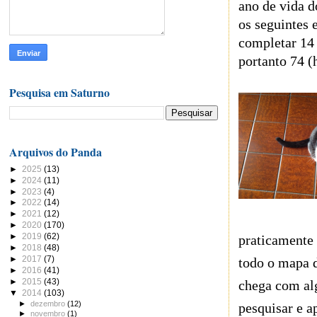
ano de vida d
os seguintes 
completar 14 
portanto 74 
Pesquisa em Saturno
Arquivos do Panda
►
2025
(13)
►
2024
(11)
►
2023
(4)
►
2022
(14)
►
2021
(12)
►
2020
(170)
►
2019
(62)
praticamente
►
2018
(48)
►
2017
(7)
todo o mapa 
►
2016
(41)
►
2015
(43)
chega com alg
▼
2014
(103)
►
dezembro
(12)
pesquisar e 
►
novembro
(1)