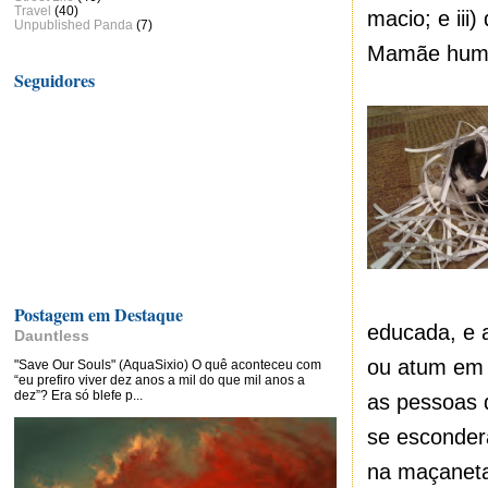
Travel
(40)
macio; e iii
Unpublished Panda
(7)
Mamãe human
Seguidores
Postagem em Destaque
educada, e 
Dauntless
ou atum em 
"Save Our Souls" (AquaSixio) O quê aconteceu com
“eu prefiro viver dez anos a mil do que mil anos a
dez”? Era só blefe p...
as pessoas 
se esconder
na maçaneta 