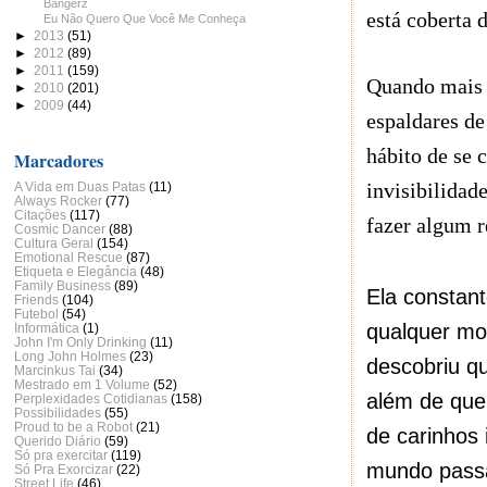
Bangerz
está coberta 
Eu Não Quero Que Você Me Conheça
►
2013
(51)
►
2012
(89)
►
2011
(159)
Quando mais 
►
2010
(201)
►
2009
(44)
espaldares de
hábito de se
Marcadores
invisibilida
A Vida em Duas Patas
(11)
Always Rocker
(77)
Citações
(117)
fazer algum r
Cosmic Dancer
(88)
Cultura Geral
(154)
Emotional Rescue
(87)
Etiqueta e Elegância
(48)
Family Business
(89)
Ela constan
Friends
(104)
Futebol
(54)
qualquer mo
Informática
(1)
John I'm Only Drinking
(11)
Long John Holmes
(23)
descobriu q
Marcinkus Tai
(34)
Mestrado em 1 Volume
(52)
além de quen
Perplexidades Cotidianas
(158)
Possibilidades
(55)
Proud to be a Robot
(21)
de carinhos 
Querido Diário
(59)
Só pra exercitar
(119)
mundo passa
Só Pra Exorcizar
(22)
Street Life
(46)