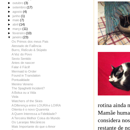
►
outubro
(3)
►
setembro
(17)
►
agosto
(4)
►
junho
(1)
►
maio
(7)
►
abril
(14)
►
março
(11)
►
fevereiro
(10)
▼
janeiro
(23)
Os Primos dos meus Pais
Atestado de Falência
Burro, Ridículo & Stúpido
A Voz do Povo
Sexto Sentido
Antes de nascer
Falar é Fácil!
Mermaid to Order
Found in Translation
Pontualidade
Menino Veneno
The Spaghetti Incident?
A Bolsa ou a Vida
Viola
Watchers of the Skies
rotina ainda 
A Diferença entre LOURA e LOIRA
Oitenta é o novo Quarenta
Mamãe humana)
A Quem Interessa a Fidelidade?
A Terceira Melhor Coisa do Mundo
considera no
Os Laranjas Mecânicos
restante de n
Mais Importante do que o Amor