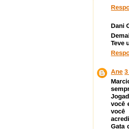
Resp
Dani 
Demais
Teve 
Resp
Ane
3
Marci
sempr
Jogad
você e
você
acredi
Gata 