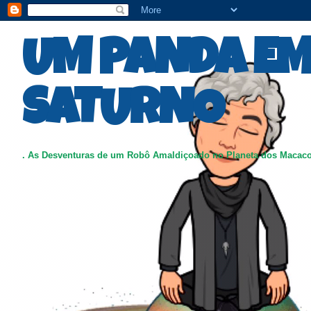
UM PANDA E
SATURNO
. As Desventuras de um Robô Amaldiçoado no Planeta dos Macac