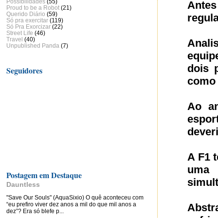
Possibilidades
(55)
Antes
Proud to be a Robot
(21)
Querido Diário
(59)
regul
Só pra exercitar
(119)
Só Pra Exorcizar
(22)
Street Life
(46)
Travel
(40)
Anali
Unpublished Panda
(7)
equip
dois 
Seguidores
como 
Ao an
espor
dever
A F1 t
uma 
Postagem em Destaque
simul
Dauntless
"Save Our Souls" (AquaSixio) O quê aconteceu com
“eu prefiro viver dez anos a mil do que mil anos a
Abstr
dez”? Era só blefe p...