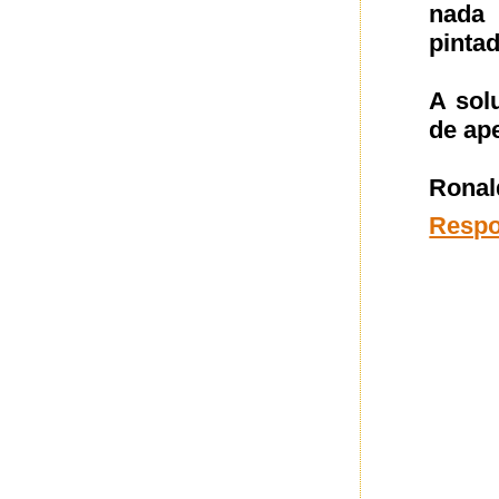
nada 
pintad
A solu
de ap
Ronal
Resp