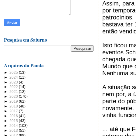
Assim, para
por tempora
patrocínios,
bastava ter 
então vendid
Pesquisa em Saturno
Isto ficou m
eventos Schu
chegada que 
Arquivos do Panda
Mundo que o
Nenhuma su
►
2025
(13)
►
2024
(11)
►
2023
(4)
A situação s
►
2022
(14)
►
2021
(12)
nem por, a 
►
2020
(170)
parte do pú
►
2019
(62)
►
2018
(48)
novamente. E
►
2017
(7)
vinha funcio
►
2016
(41)
►
2015
(43)
►
2014
(103)
... até que
►
2013
(51)
►
2012
(89)