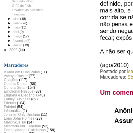
Segundo Piloto
definido, po
O Fã do Fish
mais alto, e
Lavando as calcinhas
Teimosia
corrida se 
►
julho
(18)
não pensa e
►
junho
(26)
►
maio
(13)
sendo negad
►
abril
(9)
fecal; expôs
►
março
(17)
►
fevereiro
(4)
►
janeiro
(19)
►
2009
(44)
A não ser q
Marcadores
(ago/2010)
Postado por
Ma
A Vida em Duas Patas
(11)
Always Rocker
(77)
Marcadores:
Só
Citações
(117)
Cosmic Dancer
(88)
Cultura Geral
(154)
Um coment
Emotional Rescue
(87)
Etiqueta e Elegância
(48)
Family Business
(89)
Friends
(104)
Futebol
(54)
Anôn
Informática
(1)
John I'm Only Drinking
(11)
Long John Holmes
(23)
Assun
Marcinkus Tai
(34)
Mestrado em 1 Volume
(52)
Perplexidades Cotidianas
(158)