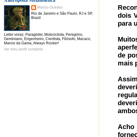
Recon
Marcio Guedes
Rio de Janeiro e São Paulo, RJ e SP,
dois V
Brazil
para u
Leitor voraz, Paraglider, Motociclista, Peregrino,
Muit
Geminiano, Engenheiro, Cientista, Filósofo, Macaco,
Marcio da Gama, Always Rocker!
aperf
Ver meu perfil completo
de po
mais 
Assim
dever
regu
dever
ambos
Acho
forne