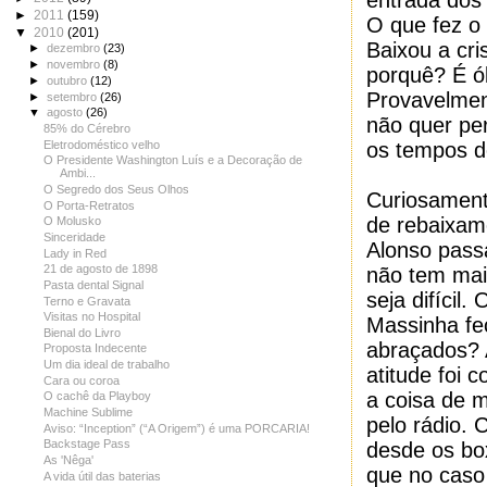
entrada dos
►
2011
(159)
O que fez o 
▼
2010
(201)
Baixou a cri
►
dezembro
(23)
►
novembro
(8)
porquê? É ób
►
outubro
(12)
Provavelmen
►
setembro
(26)
▼
agosto
(26)
não quer per
85% do Cérebro
Eletrodoméstico velho
os tempos d
O Presidente Washington Luís e a Decoração de
Ambi...
O Segredo dos Seus Olhos
Curiosament
O Porta-Retratos
de rebaixam
O Molusko
Sinceridade
Alonso pass
Lady in Red
21 de agosto de 1898
não tem mai
Pasta dental Signal
seja difícil
Terno e Gravata
Visitas no Hospital
Massinha fe
Bienal do Livro
abraçados? A
Proposta Indecente
Um dia ideal de trabalho
atitude foi c
Cara ou coroa
a coisa de 
O cachê da Playboy
Machine Sublime
pelo rádio. 
Aviso: “Inception” (“A Origem”) é uma PORCARIA!
Backstage Pass
desde os bo
As 'Nêga'
que no caso 
A vida útil das baterias