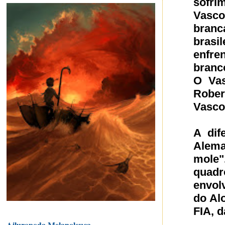
sofri
Vasc
branc
brasi
enfre
branc
O Vas
Rober
Vasco
A dif
Alema
mole"
quad
envolv
do Al
FIA, 
Ailuropoda Melanoleuca