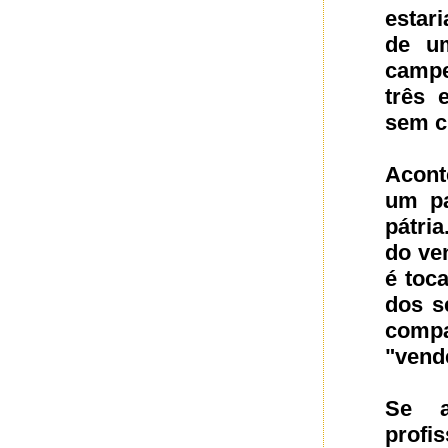
estari
de um
campe
três 
sem c
Acont
um pa
pátria
do ve
é toc
dos s
comp
"vend
Se a
profis