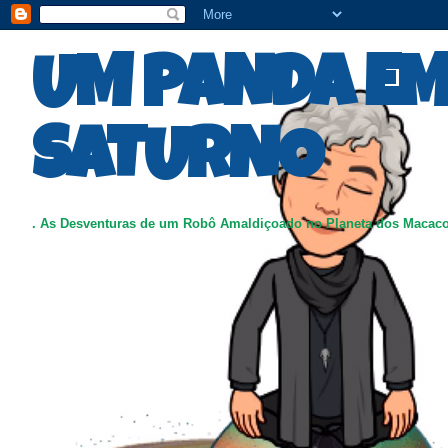
UM PANDA E
SATURNO
. As Desventuras de um Robô Amaldiçoado no Planeta dos Macac