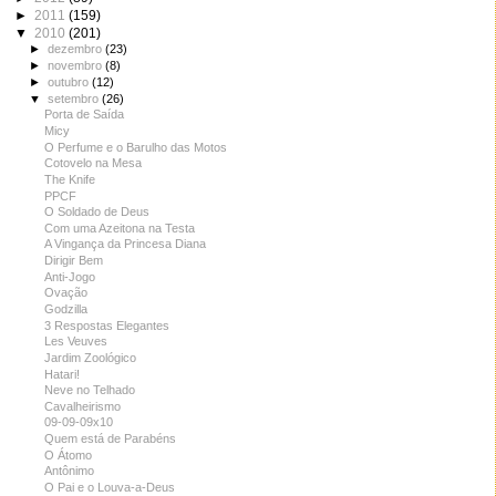
►
2011
(159)
▼
2010
(201)
►
dezembro
(23)
►
novembro
(8)
►
outubro
(12)
▼
setembro
(26)
Porta de Saída
Micy
O Perfume e o Barulho das Motos
Cotovelo na Mesa
The Knife
PPCF
O Soldado de Deus
Com uma Azeitona na Testa
A Vingança da Princesa Diana
Dirigir Bem
Anti-Jogo
Ovação
Godzilla
3 Respostas Elegantes
Les Veuves
Jardim Zoológico
Hatari!
Neve no Telhado
Cavalheirismo
09-09-09x10
Quem está de Parabéns
O Átomo
Antônimo
O Pai e o Louva-a-Deus