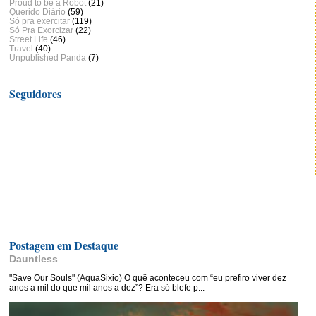
Proud to be a Robot
(21)
Querido Diário
(59)
Só pra exercitar
(119)
Só Pra Exorcizar
(22)
Street Life
(46)
Travel
(40)
Unpublished Panda
(7)
Seguidores
Postagem em Destaque
Dauntless
"Save Our Souls" (AquaSixio) O quê aconteceu com “eu prefiro viver dez
anos a mil do que mil anos a dez”? Era só blefe p...