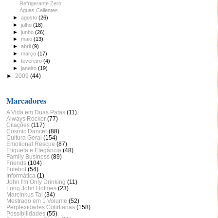
Refrigerante Zero
Águas Calientes
►
agosto
(26)
►
julho
(18)
►
junho
(26)
►
maio
(13)
►
abril
(9)
►
março
(17)
►
fevereiro
(4)
►
janeiro
(19)
►
2009
(44)
Marcadores
A Vida em Duas Patas
(11)
Always Rocker
(77)
Citações
(117)
Cosmic Dancer
(88)
Cultura Geral
(154)
Emotional Rescue
(87)
Etiqueta e Elegância
(48)
Family Business
(89)
Friends
(104)
Futebol
(54)
Informática
(1)
John I'm Only Drinking
(11)
Long John Holmes
(23)
Marcinkus Tai
(34)
Mestrado em 1 Volume
(52)
Perplexidades Cotidianas
(158)
Possibilidades
(55)