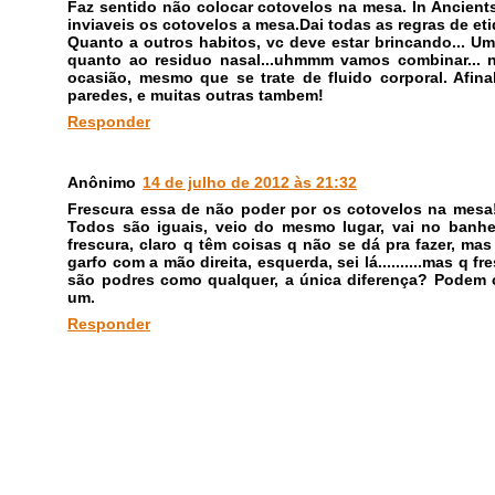
Faz sentido não colocar cotovelos na mesa. In Ancients
inviaveis os cotovelos a mesa.Dai todas as regras de eti
Quanto a outros habitos, vc deve estar brincando... U
quanto ao residuo nasal...uhmmm vamos combinar... n
ocasião, mesmo que se trate de fluido corporal. Afina
paredes, e muitas outras tambem!
Responder
Anônimo
14 de julho de 2012 às 21:32
Frescura essa de não poder por os cotovelos na mesa! 
Todos são iguais, veio do mesmo lugar, vai no banhei
frescura, claro q têm coisas q não se dá pra fazer, ma
garfo com a mão direita, esquerda, sei lá..........mas q
são podres como qualquer, a única diferença? Podem 
um.
Responder