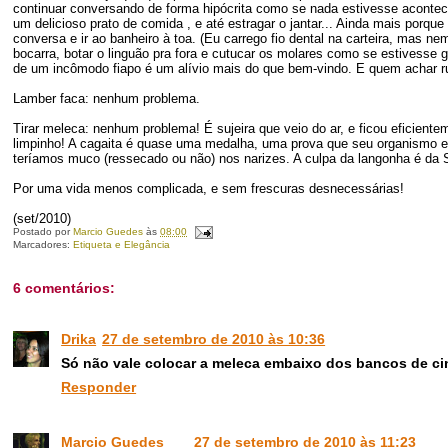
continuar conversando de forma hipócrita como se nada estivesse acontec
um delicioso prato de comida , e até estragar o jantar... Ainda mais porque
conversa e ir ao banheiro à toa. (Eu carrego fio dental na carteira, mas 
bocarra, botar o linguão pra fora e cutucar os molares como se estivesse 
de um incômodo fiapo é um alívio mais do que bem-vindo. E quem achar ru
Lamber faca: nenhum problema.
Tirar meleca: nenhum problema! É sujeira que veio do ar, e ficou eficiente
limpinho! A cagaita é quase uma medalha, uma prova que seu organismo e
teríamos muco (ressecado ou não) nos narizes. A culpa da langonha é da
Por uma vida menos complicada, e sem frescuras desnecessárias!
(set/2010)
Postado por
Marcio Guedes
às
08:00
Marcadores:
Etiqueta e Elegância
6 comentários:
Drika
27 de setembro de 2010 às 10:36
Só não vale colocar a meleca embaixo dos bancos de c
Responder
Marcio Guedes
27 de setembro de 2010 às 11:23