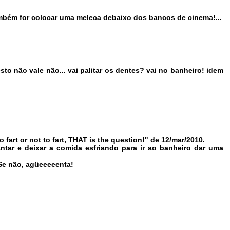
ambém for colocar uma meleca debaixo dos bancos de cinema!...
o não vale não... vai palitar os dentes? vai no banheiro! idem
 fart or not to fart, THAT is the question!" de 12/mar/2010.
jantar e deixar a comida esfriando para ir ao banheiro dar uma
 Se não, agüeeeeenta!