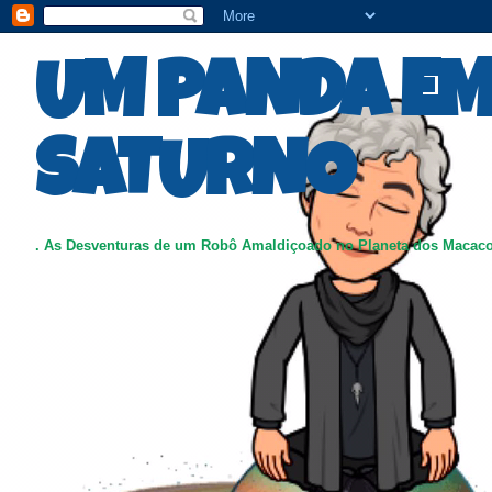
UM PANDA E
SATURNO
. As Desventuras de um Robô Amaldiçoado no Planeta dos Macac