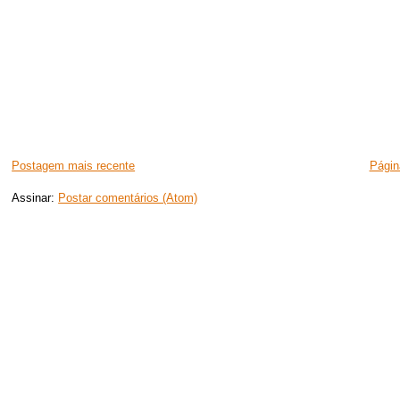
Postagem mais recente
Página
Assinar:
Postar comentários (Atom)