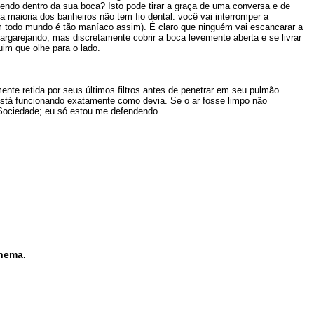
endo dentro da sua boca? Isto pode tirar a graça de uma conversa e de
 a maioria dos banheiros não tem fio dental: você vai interromper a
nem todo mundo é tão maníaco assim). É claro que ninguém vai escancarar a
gargarejando; mas discretamente cobrir a boca levemente aberta e se livrar
im que olhe para o lado.
mente retida por seus últimos filtros antes de penetrar em seu pulmão
stá funcionando exatamente como devia. Se o ar fosse limpo não
 Sociedade; eu só estou me defendendo.
inema.