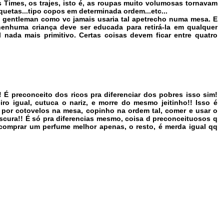
 Times, os trajes, isto é, as roupas muito volumosas tornavam
quetas...tipo copos em determinada ordem...etc...
m gentleman como vc jamais usaria tal apetrecho numa mesa. E
enhuma criança deve ser educada para retirá-la em qualquer
l nada mais primitivo. Certas coisas devem ficar entre quatro
É preconceito dos ricos pra diferenciar dos pobres isso sim!
ro igual, cutuca o nariz, e morre do mesmo jeitinho!! Isso é
s por cotovelos na mesa, copinho na ordem tal, comer e usar o
 frescura!! É só pra diferencias mesmo, coisa d preconceituosos q
comprar um perfume melhor apenas, o resto, é merda igual qq