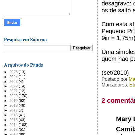
desagravo: d
os de salto a
Com esta at
Pequeno Prín
9in = 1,75m)
Pesquisa em Saturno
Uma simples,
quem não po
Arquivos do Panda
(set/2010)
►
2025
(13)
►
2024
(11)
Postado por
Ma
►
2023
(4)
Marcadores:
Et
►
2022
(14)
►
2021
(12)
►
2020
(170)
2 comentár
►
2019
(62)
►
2018
(48)
►
2017
(7)
►
2016
(41)
Mary 
►
2015
(43)
►
2014
(103)
Camil
►
2013
(51)
►
2012
(89)