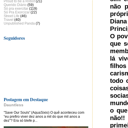
Proud to be a Robot
(21)
Querido Diário
(59)
não p
Só pra exercitar
(119)
Só Pra Exorcizar
(22)
própr
Street Life
(46)
Travel
(40)
Diana
Unpublished Panda
(7)
Princ
O povo
Seguidores
que s
membr
lá vi
filho
caris
todo 
cois
socia
Postagem em Destaque
mundo
Dauntless
o que
"Save Our Souls" (AquaSixio) O quê aconteceu com
não!!
“eu prefiro viver dez anos a mil do que mil anos a
dez”? Era só blefe p...
prime