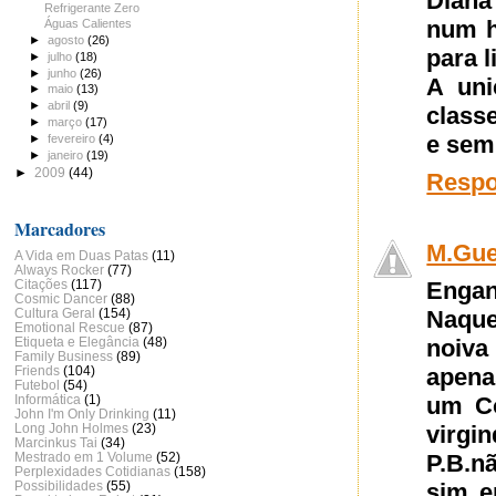
Diana
Refrigerante Zero
num h
Águas Calientes
►
agosto
(26)
para 
►
julho
(18)
►
junho
(26)
A uni
►
maio
(13)
►
abril
(9)
class
►
março
(17)
e sem
►
fevereiro
(4)
►
janeiro
(19)
►
2009
(44)
Resp
Marcadores
M.Gue
A Vida em Duas Patas
(11)
Always Rocker
(77)
Citações
(117)
Engan
Cosmic Dancer
(88)
Cultura Geral
(154)
Naque
Emotional Rescue
(87)
Etiqueta e Elegância
(48)
noiva
Family Business
(89)
Friends
(104)
apena
Futebol
(54)
Informática
(1)
um Co
John I'm Only Drinking
(11)
Long John Holmes
(23)
virg
Marcinkus Tai
(34)
Mestrado em 1 Volume
(52)
P.B.nã
Perplexidades Cotidianas
(158)
Possibilidades
(55)
sim e