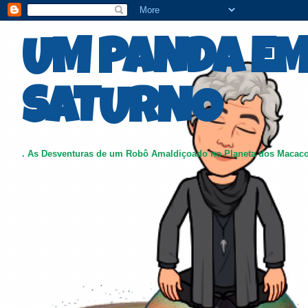
UM PANDA E
SATURNO
. As Desventuras de um Robô Amaldiçoado no Planeta dos Macac