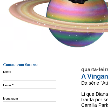
Contato com Saturno
quarta-fei
Nome
A Vingan
Da série "A
E-mail
*
Li que Dian
traída por s
Mensagem
*
Camilla Par