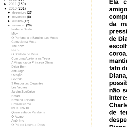
Ela 
►
2011
(159)
amigo
▼
2010
(201)
►
dezembro
(23)
compr
►
novembro
(8)
►
outubro
(12)
da ma
▼
setembro
(26)
Porta de Saída
press
Micy
de Di
O Perfume e o Barulho das Motos
Cotovelo na Mesa
escol
The Knife
PPCF
coroa
O Soldado de Deus
Com uma Azeitona na Testa
manti
A Vingança da Princesa Diana
fato d
Dirigir Bem
Anti-Jogo
Dian
Ovação
Godzilla
possib
3 Respostas Elegantes
Les Veuves
não s
Jardim Zoológico
Hatari!
inter
Neve no Telhado
Charl
Cavalheirismo
09-09-09x10
de te
Quem está de Parabéns
O Átomo
despe
Antônimo
O Pai e o Louva-a-Deus