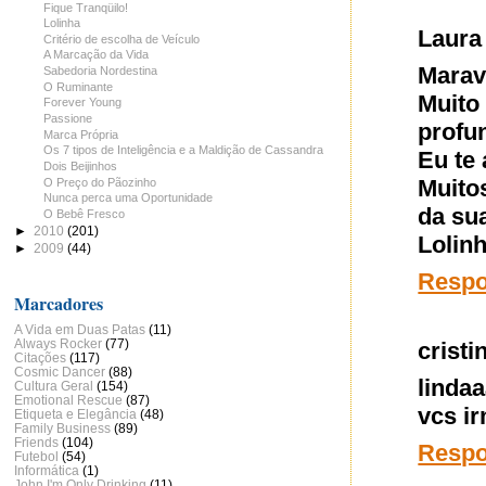
Fique Tranqüilo!
Lolinha
Laura
Critério de escolha de Veículo
A Marcação da Vida
Marav
Sabedoria Nordestina
O Ruminante
Muito
Forever Young
Passione
profu
Marca Própria
Os 7 tipos de Inteligência e a Maldição de Cassandra
Eu te
Dois Beijinhos
Muitos
O Preço do Pãozinho
Nunca perca uma Oportunidade
da su
O Bebê Fresco
►
2010
(201)
Lolin
►
2009
(44)
Resp
Marcadores
A Vida em Duas Patas
(11)
Always Rocker
(77)
cristi
Citações
(117)
Cosmic Dancer
(88)
linda
Cultura Geral
(154)
Emotional Rescue
(87)
vcs ir
Etiqueta e Elegância
(48)
Family Business
(89)
Friends
(104)
Resp
Futebol
(54)
Informática
(1)
John I'm Only Drinking
(11)