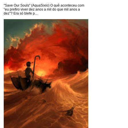
"Save Our Souls" (AquaSixio) O quê aconteceu com
“eu prefiro viver dez anos a mil do que mil anos a
dez”? Era só blefe p...