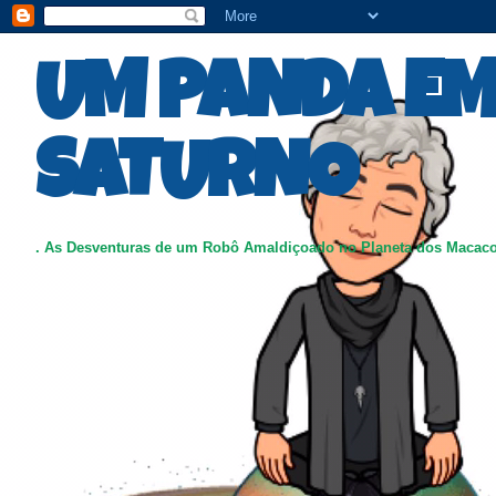
UM PANDA E
SATURNO
. As Desventuras de um Robô Amaldiçoado no Planeta dos Macac