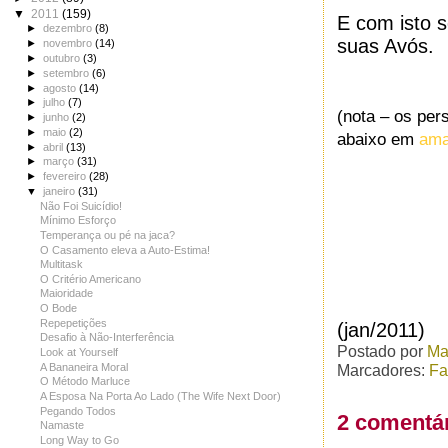
▼
2011
(159)
E com isto 
►
dezembro
(8)
suas Avós.
►
novembro
(14)
►
outubro
(3)
►
setembro
(6)
►
agosto
(14)
►
julho
(7)
(nota – os per
►
junho
(2)
►
maio
(2)
abaixo em
ama
►
abril
(13)
►
março
(31)
►
fevereiro
(28)
▼
janeiro
(31)
Não Foi Suicídio!
Mínimo Esforço
Temperança ou pé na jaca?
O Casamento eleva a Auto-Estima!
Multitask
O Critério Americano
Maioridade
O Bode
Repepetições
(jan/2011)
Desafio à Não-Interferência
Postado por
Ma
Look at Yourself
A Bananeira Moral
Marcadores:
Fa
O Método Marluce
A Esposa Na Porta Ao Lado (The Wife Next Door)
Pegando Todos
2 comentár
Namaste
Long Way to Go