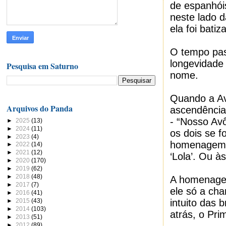
de espanhói
neste lado 
ela foi bati
O tempo pas
longevidade
Pesquisa em Saturno
nome.
Quando a Av
Arquivos do Panda
ascendênci
- “Nosso Avô
►
2025
(13)
►
2024
(11)
os dois se f
►
2023
(4)
homenagem a
►
2022
(14)
►
2021
(12)
‘Lola’. Ou às
►
2020
(170)
►
2019
(62)
►
2018
(48)
A homenagem
►
2017
(7)
ele só a cha
►
2016
(41)
►
2015
(43)
intuito das 
►
2014
(103)
atrás, o Pri
►
2013
(51)
►
2012
(89)