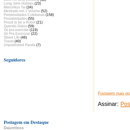
Long John Holmes
(23)
Marcinkus Tai
(34)
Mestrado em 1 Volume
(52)
Perplexidades Cotidianas
(158)
Possibilidades
(55)
Proud to be a Robot
(21)
Querido Diário
(59)
Só pra exercitar
(119)
Só Pra Exorcizar
(22)
Street Life
(46)
Travel
(40)
Unpublished Panda
(7)
Seguidores
Postagem mais re
Assinar:
Pos
Postagem em Destaque
Dauntless