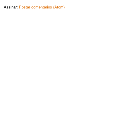
Assinar:
Postar comentários (Atom)