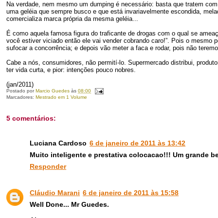
Na verdade, nem mesmo um dumping é necessário: basta que tratem com d
uma geléia que sempre busco e que está invariavelmente escondida, mela
comercializa marca própria da mesma geléia...
É como aquela famosa figura do traficante de drogas com o qual se ameaça
você estiver viciado então ele vai vender cobrando caro!”. Pois o mesmo p
sufocar a concorrência; e depois vão meter a faca e rodar, pois não terem
Cabe a nós, consumidores, não permití-lo. Supermercado distribui, produto
ter vida curta, e pior: intenções pouco nobres.
(jan/2011)
Postado por
Marcio Guedes
às
08:00
Marcadores:
Mestrado em 1 Volume
5 comentários:
Luciana Cardoso
6 de janeiro de 2011 às 13:42
Muito inteligente e prestativa colocacao!!! Um grande bei
Responder
Cláudio Marani
6 de janeiro de 2011 às 15:58
Well Done... Mr Guedes.