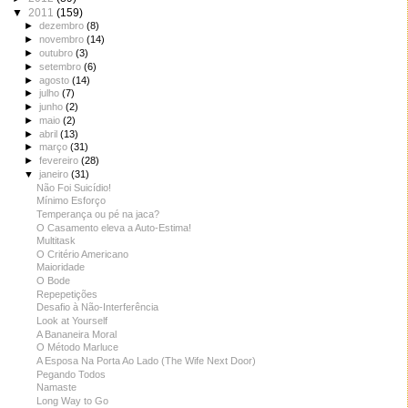
▼
2011
(159)
►
dezembro
(8)
►
novembro
(14)
►
outubro
(3)
►
setembro
(6)
►
agosto
(14)
►
julho
(7)
►
junho
(2)
►
maio
(2)
►
abril
(13)
►
março
(31)
►
fevereiro
(28)
▼
janeiro
(31)
Não Foi Suicídio!
Mínimo Esforço
Temperança ou pé na jaca?
O Casamento eleva a Auto-Estima!
Multitask
O Critério Americano
Maioridade
O Bode
Repepetições
Desafio à Não-Interferência
Look at Yourself
A Bananeira Moral
O Método Marluce
A Esposa Na Porta Ao Lado (The Wife Next Door)
Pegando Todos
Namaste
Long Way to Go