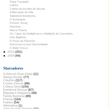
Fique Tranqüilo!
Lolinha
Critério de escolha de Veículo
A Marcação da Vida
Sabedoria Nordestina
O Ruminante
Forever Young
Passione
Marca Própria
Os 7 tipos de Inteligência e a Maldição de Cassandra
Dois Beijinhos
O Preço do Pãozinho
Nunca perca uma Oportunidade
O Bebê Fresco
►
2010
(201)
►
2009
(44)
Marcadores
A Vida em Duas Patas
(11)
Always Rocker
(77)
Citações
(117)
Cosmic Dancer
(88)
Cultura Geral
(154)
Emotional Rescue
(87)
Etiqueta e Elegância
(48)
Family Business
(89)
Friends
(104)
Futebol
(54)
Informática
(1)
John I'm Only Drinking
(11)