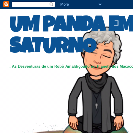
UM PANDA E
SATURNO
. As Desventuras de um Robô Amaldiçoado no Planeta dos Macac