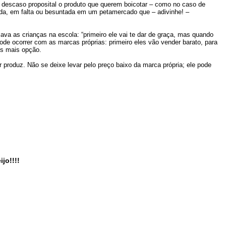
escaso proposital o produto que querem boicotar – como no caso de
da, em falta ou besuntada em um petamercado que – adivinhe! –
va as crianças na escola: “primeiro ele vai te dar de graça, mas quando
ode ocorrer com as marcas próprias: primeiro eles vão vender barato, para
os mais opção.
r produz. Não se deixe levar pelo preço baixo da marca própria; ele pode
jo!!!!