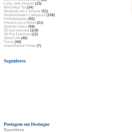
Long John Holmes
(23)
Marcinkus Tai
(34)
Mestrado em 1 Volume
(52)
Perplexidades Cotidianas
(158)
Possibilidades
(55)
Proud to be a Robot
(21)
Querido Diário
(59)
Só pra exercitar
(119)
Só Pra Exorcizar
(22)
Street Life
(46)
Travel
(40)
Unpublished Panda
(7)
Seguidores
Postagem em Destaque
Dauntless