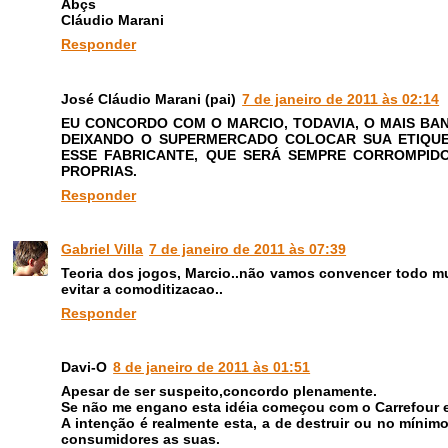
Abçs
Cláudio Marani
Responder
José Cláudio Marani (pai)
7 de janeiro de 2011 às 02:14
EU CONCORDO COM O MARCIO, TODAVIA, O MAIS BAND
DEIXANDO O SUPERMERCADO COLOCAR SUA ETIQUE
ESSE FABRICANTE, QUE SERÁ SEMPRE CORROMPIDO
PROPRIAS.
Responder
Gabriel Villa
7 de janeiro de 2011 às 07:39
Teoria dos jogos, Marcio..não vamos convencer todo m
evitar a comoditizacao..
Responder
Davi-O
8 de janeiro de 2011 às 01:51
Apesar de ser suspeito,concordo plenamente.
Se não me engano esta idéia começou com o Carrefour 
A intenção é realmente esta, a de destruir ou no mínim
consumidores as suas.