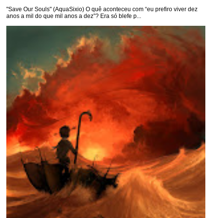
"Save Our Souls" (AquaSixio) O quê aconteceu com “eu prefiro viver dez
anos a mil do que mil anos a dez”? Era só blefe p...