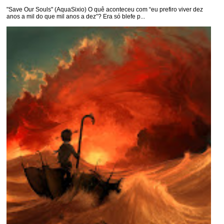
"Save Our Souls" (AquaSixio) O quê aconteceu com “eu prefiro viver dez
anos a mil do que mil anos a dez”? Era só blefe p...