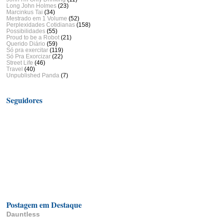
Long John Holmes
(23)
Marcinkus Tai
(34)
Mestrado em 1 Volume
(52)
Perplexidades Cotidianas
(158)
Possibilidades
(55)
Proud to be a Robot
(21)
Querido Diário
(59)
Só pra exercitar
(119)
Só Pra Exorcizar
(22)
Street Life
(46)
Travel
(40)
Unpublished Panda
(7)
Seguidores
Postagem em Destaque
Dauntless