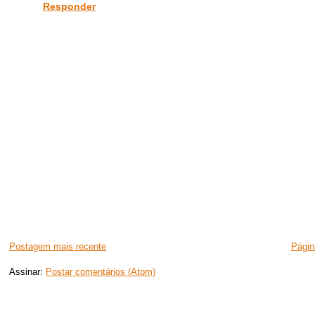
Responder
Postagem mais recente
Página
Assinar:
Postar comentários (Atom)