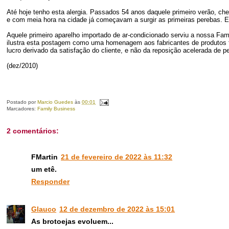
Até hoje tenho esta alergia. Passados 54 anos daquele primeiro verão, che
e com meia hora na cidade já começavam a surgir as primeiras perebas. E 
Aquele primeiro aparelho importado de ar-condicionado serviu a nossa Fam
ilustra esta postagem como uma homenagem aos fabricantes de produtos f
lucro derivado da satisfação do cliente, e não da reposição acelerada de p
(dez/2010)
Postado por
Marcio Guedes
às
00:01
Marcadores:
Family Business
2 comentários:
FMartin
21 de fevereiro de 2022 às 11:32
um etê.
Responder
Glauco
12 de dezembro de 2022 às 15:01
As brotoejas evoluem...