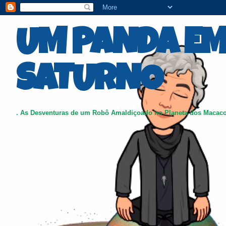
UM PANDA E
SATURNO
. As Desventuras de um Robô Amaldiçoado no Planeta dos Macac