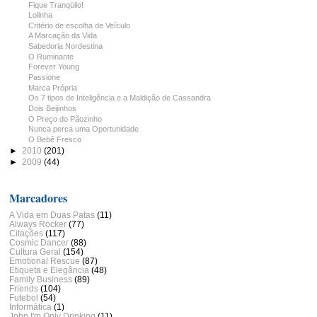
Fique Tranqüilo!
Lolinha
Critério de escolha de Veículo
A Marcação da Vida
Sabedoria Nordestina
O Ruminante
Forever Young
Passione
Marca Própria
Os 7 tipos de Inteligência e a Maldição de Cassandra
Dois Beijinhos
O Preço do Pãozinho
Nunca perca uma Oportunidade
O Bebê Fresco
►
2010
(201)
►
2009
(44)
Marcadores
A Vida em Duas Patas
(11)
Always Rocker
(77)
Citações
(117)
Cosmic Dancer
(88)
Cultura Geral
(154)
Emotional Rescue
(87)
Etiqueta e Elegância
(48)
Family Business
(89)
Friends
(104)
Futebol
(54)
Informática
(1)
John I'm Only Drinking
(11)