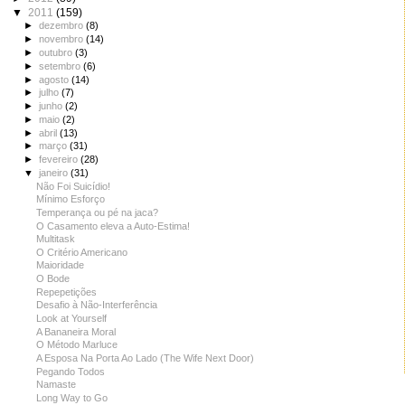
▼
2011
(159)
►
dezembro
(8)
►
novembro
(14)
►
outubro
(3)
►
setembro
(6)
►
agosto
(14)
►
julho
(7)
►
junho
(2)
►
maio
(2)
►
abril
(13)
►
março
(31)
►
fevereiro
(28)
▼
janeiro
(31)
Não Foi Suicídio!
Mínimo Esforço
Temperança ou pé na jaca?
O Casamento eleva a Auto-Estima!
Multitask
O Critério Americano
Maioridade
O Bode
Repepetições
Desafio à Não-Interferência
Look at Yourself
A Bananeira Moral
O Método Marluce
A Esposa Na Porta Ao Lado (The Wife Next Door)
Pegando Todos
Namaste
Long Way to Go