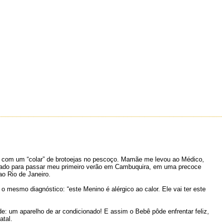
i com um “colar” de brotoejas no pescoço. Mamãe me levou ao Médico,
levado para passar meu primeiro verão em Cambuquira, em uma precoce
ao Rio de Janeiro.
o mesmo diagnóstico: “este Menino é alérgico ao calor. Ele vai ter este
: um aparelho de ar condicionado! E assim o Bebê pôde enfrentar feliz,
atal.